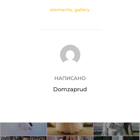
elements
,
gallery
АВТОР ЗАПИСИ
НАПИСАНО
Domzaprud
Навигация
по