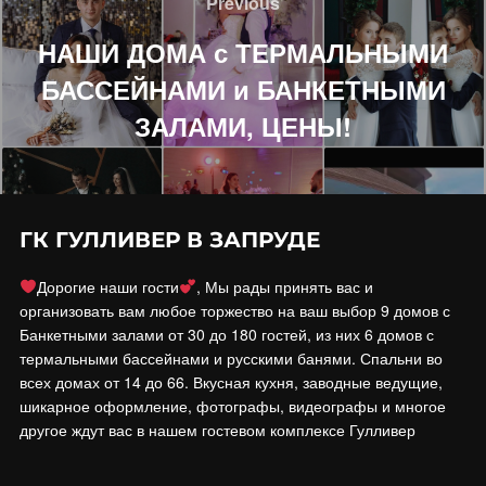
Previous
Previous
записям
НАШИ ДОМА с ТЕРМАЛЬНЫМИ
БАССЕЙНАМИ и БАНКЕТНЫМИ
ЗАЛАМИ, ЦЕНЫ!
ГК ГУЛЛИВЕР В ЗАПРУДЕ
Дорогие наши гости
, Мы рады принять вас и
организовать вам любое торжество на ваш выбор 9 домов с
Банкетными залами от 30 до 180 гостей, из них 6 домов с
термальными бассейнами и русскими банями. Спальни во
всех домах от 14 до 66. Вкусная кухня, заводные ведущие,
шикарное оформление, фотографы, видеографы и многое
другое ждут вас в нашем гостевом комплексе Гулливер