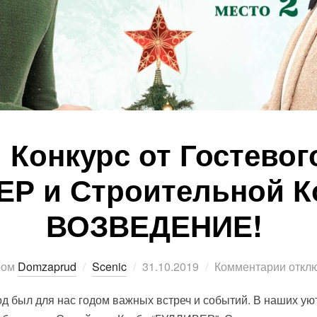
 Конкурс от Гостевог
ЕР и Строительной К
ВОЗВЕДЕНИЕ!
Опубликовано
ром
Domzaprud
Scenic
31.10.2019
Комментарии откл
од был для нас годом важных встреч и событий. В наших ую