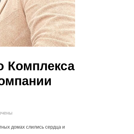
о Комплекса
омпании
ючены
тных домах слились сердца и