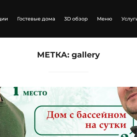
ции
Гостевые дома
3D обзор
Меню
Услуг
МЕТКА:
gallery